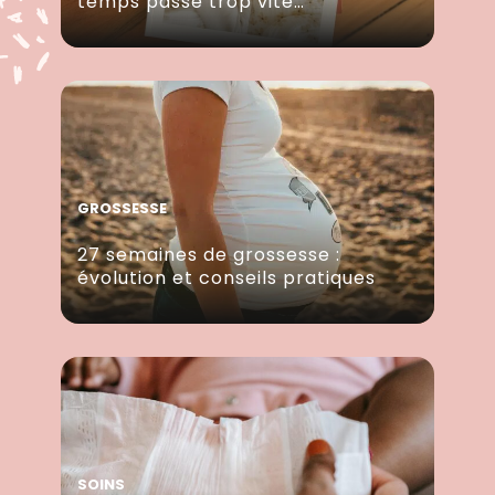
temps passe trop vite…
GROSSESSE
27 semaines de grossesse :
évolution et conseils pratiques
SOINS