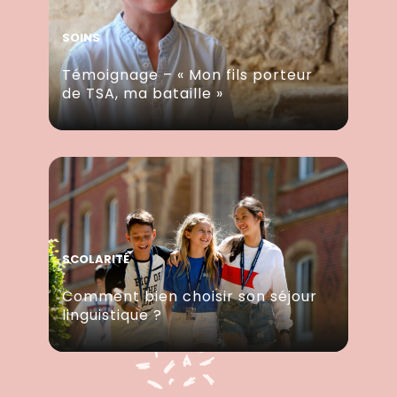
SOINS
Témoignage – « Mon fils porteur
de TSA, ma bataille »
SCOLARITÉ
Comment bien choisir son séjour
linguistique ?