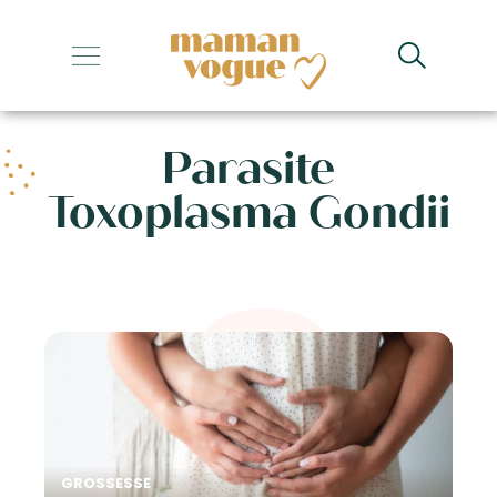
+
+
Parasite
+
Toxoplasma Gondii
+
+
GROSSESSE