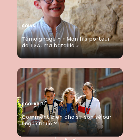
SOINS
Témoignage – « Mon fils porteur
de TSA, ma bataille »
SCOLARITÉ
Comment bien choisir son séjour
linguistique ?