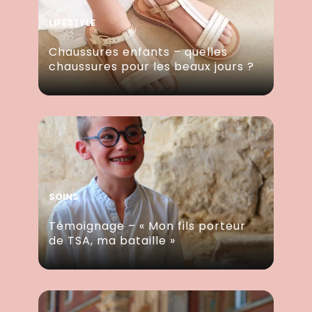
LIFESTYLE
Chaussures enfants – quelles
chaussures pour les beaux jours ?
SOINS
Témoignage – « Mon fils porteur
de TSA, ma bataille »