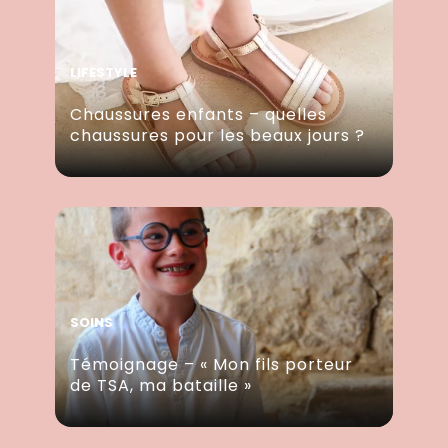
LIFESTYLE
Chaussures enfants – quelles
chaussures pour les beaux jours ?
SOINS
Témoignage – « Mon fils porteur
de TSA, ma bataille »