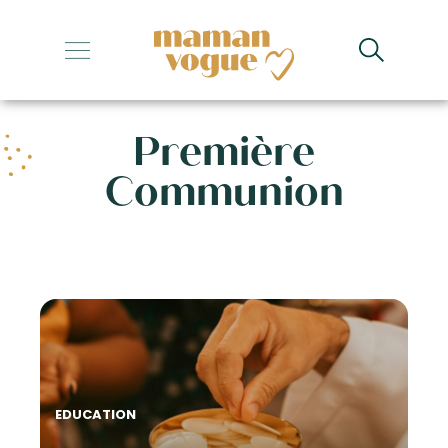
+
+
Première
+
Communion
+
+
EDUCATION