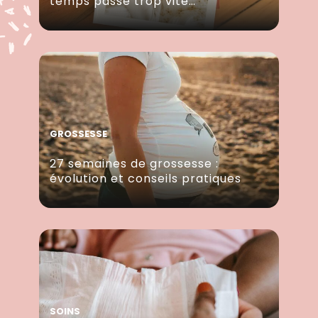
temps passe trop vite…
GROSSESSE
27 semaines de grossesse :
évolution et conseils pratiques
SOINS