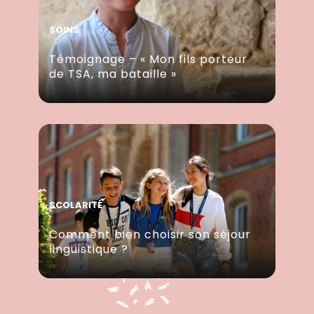
SOINS
Témoignage – « Mon fils porteur
de TSA, ma bataille »
SCOLARITÉ
Comment bien choisir son séjour
linguistique ?