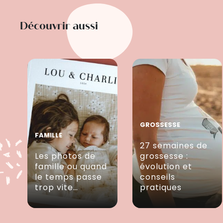
Découvrir aussi
GROSSESSE
FAMILLE
27 semaines de
Les photos de
grossesse :
famille ou quand
évolution et
le temps passe
conseils
trop vite…
pratiques