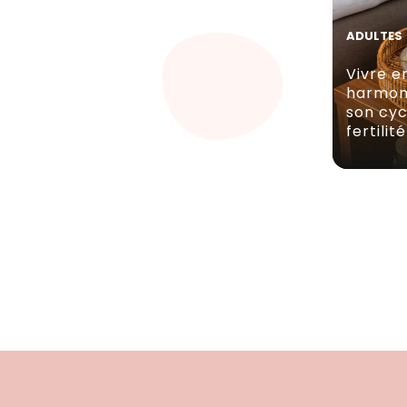
ADULTES
Vivre e
harmon
son cyc
fertilité