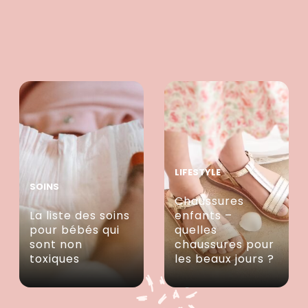
LIFESTYLE
SOINS
Chaussures
La liste des soins
enfants –
pour bébés qui
quelles
sont non
chaussures pour
toxiques
les beaux jours ?