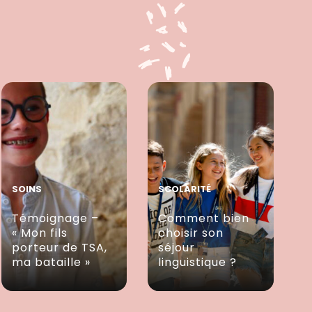
SOINS
SCOLARITÉ
Témoignage –
Comment bien
« Mon fils
choisir son
porteur de TSA,
séjour
ma bataille »
linguistique ?