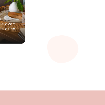
n
ie avec
le et sa
 :…