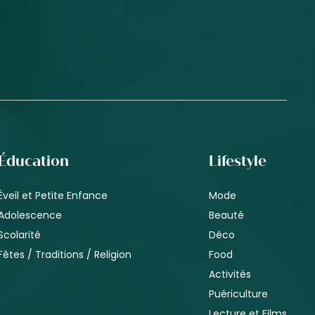
Éducation
Lifestyle
Éveil et Petite Enfance
Mode
Adolescence
Beauté
Scolarité
Déco
Fêtes / Traditions / Religion
Food
Activités
Puériculture
Lecture et Films