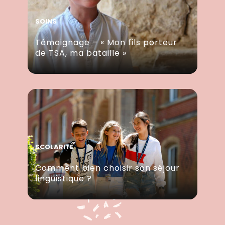
SOINS
Témoignage – « Mon fils porteur
de TSA, ma bataille »
SCOLARITÉ
Comment bien choisir son séjour
linguistique ?