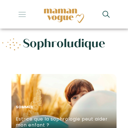
+
+
Sophroludique
+
+
+
SOMMEIL
Est-ce que la sophrologie peut aider
mon enfant ?