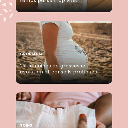
temps passe trop vite…
GROSSESSE
27 semaines de grossesse :
évolution et conseils pratiques
SOINS