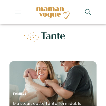
+
+
Tante
+
+
+
FAMILLE
Ma sœur, cette tante formidable