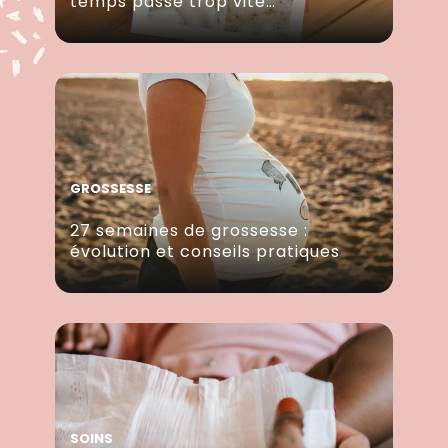
temps passe trop vite…
GROSSESSE
27 semaines de grossesse :
évolution et conseils pratiques
SOINS