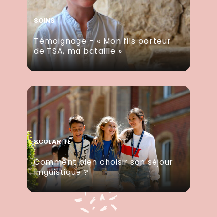
SOINS
Témoignage – « Mon fils porteur
de TSA, ma bataille »
SCOLARITÉ
Comment bien choisir son séjour
linguistique ?