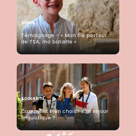
SOINS
Témoignage – « Mon fils porteur
de TSA, ma bataille »
SCOLARITÉ
Comment bien choisir son séjour
linguistique ?