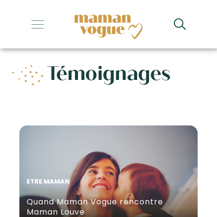
+
+
Témoignages
+
+
+
ETRE MAMAN
Quand Maman Vogue rencontre
Maman Louve