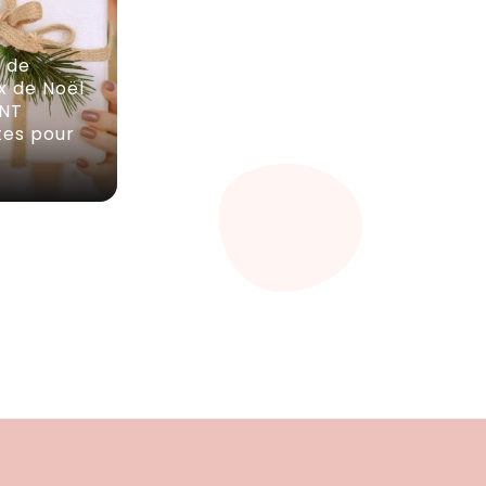
s de
x de Noël
NT
tes pour