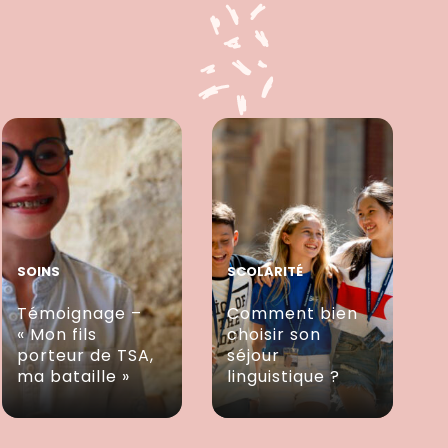
SOINS
SCOLARITÉ
Témoignage –
Comment bien
« Mon fils
choisir son
porteur de TSA,
séjour
ma bataille »
linguistique ?