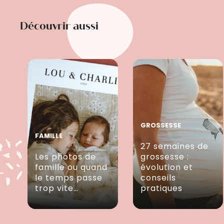
Découvrir aussi
GROSSESSE
FAMILLE
27 semaines de
Les photos de
grossesse :
famille ou quand
évolution et
le temps passe
conseils
trop vite…
pratiques