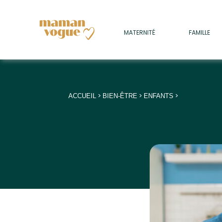
+
MATERNITÉ
FAMILLE
ADULTES
+
• SOMMEIL
+
• MÉDECINE DOUCE
>
>
>
ACCUEIL
BIEN-ÊTRE
ENFANTS
+
• PSYCHOLOGIE
+