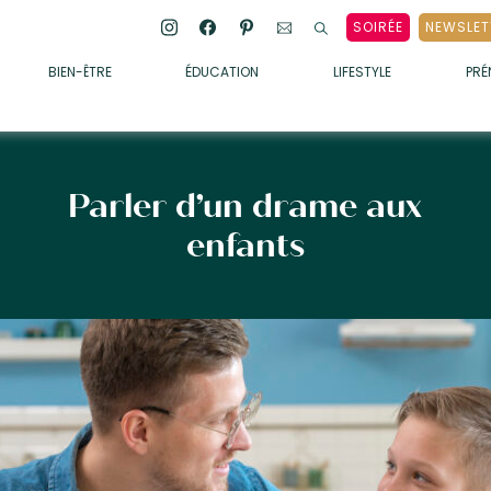
SOIRÉE
NEWSLET
BIEN-ÊTRE
ÉDUCATION
LIFESTYLE
PR
ENFANTS
• ALIMENTATION
• SOMMEIL
Parler d’un drame aux
• MÉDECINE DOUCE
enfants
• PSYCHOLOGIE
• SOINS