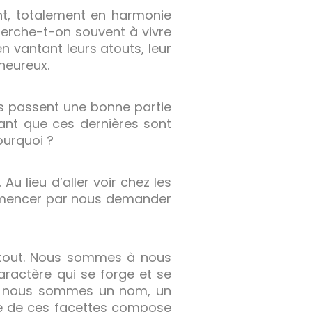
ent, totalement en harmonie
herche-t-on souvent à vivre
 vantant leurs atouts, leur
 heureux.
s passent une bonne partie
ant que ces dernières sont
Pourquoi ?
u lieu d’aller voir chez les
ommencer par nous demander
 tout. Nous sommes à nous
aractère qui se forge et se
ès… nous sommes un nom, un
une de ces facettes compose