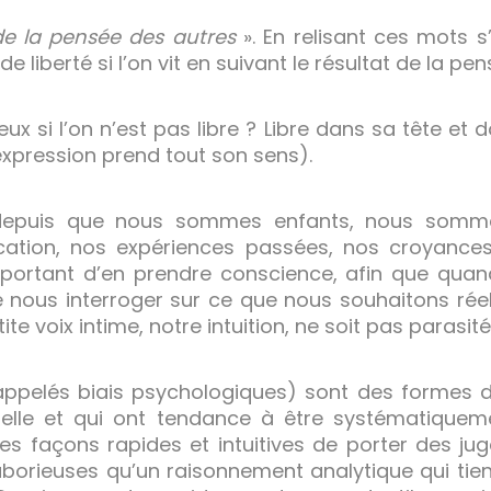
 de la pensée des autres
». En relisant ces mots 
e liberté si l’on vit en suivant le résultat de la pe
eux si l’on n’est pas libre ? Libre dans sa tête et
xpression prend tout son sens).
, depuis que nous sommes enfants, nous somme
ation, nos expériences passées, nos croyances
mportant d’en prendre conscience, afin que quand
nous interroger sur ce que nous souhaitons rée
te voix intime, notre intuition, ne soit pas parasité
i appelés biais psychologiques) sont des formes 
elle et qui ont tendance à être systématiqueme
t des façons rapides et intuitives de porter des 
aborieuses qu’un raisonnement analytique qui tie