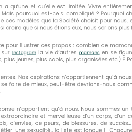
n a qu’une et qu’elle est limitée. Vivre entièrem
 Mais pourquoi est-ce si compliqué ? Pourquoi c
es modèles que la Société choisit pour nous, en
si croire que si nous étions eux, nous serions plus
te pour illustrer ces propos : combien de maman
r sur
la vie d’autres
en se figur
Instagram
mamans
es, plus jeunes, plus cools, plus organisées etc.) ? 
tes. Nos aspirations n’appartiennent qu’à nous. A
e se faire de mieux, peut-être devrions-nous c
.
onse n’appartient qu’à nous. Nous sommes un
traordinaire et merveilleuse d’un corps, d’un c
hoix, d’envies, de peurs, de blessures, de succ
étier, une sexualité… la liste est longue ! Chac