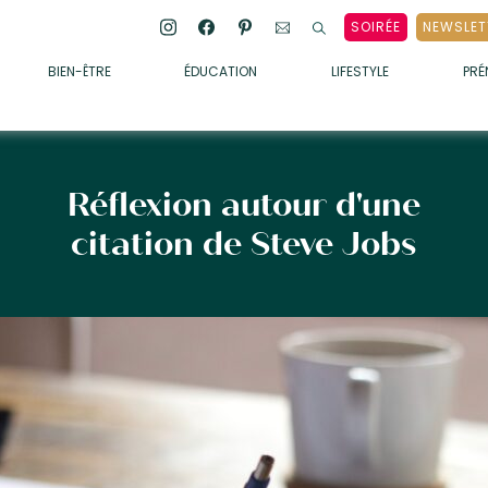
SOIRÉE
NEWSLET
BIEN-ÊTRE
ÉDUCATION
LIFESTYLE
PR
ENFANTS
• ALIMENTATION
• SOMMEIL
Réflexion autour d'une
• MÉDECINE DOUCE
citation de Steve Jobs
• PSYCHOLOGIE
• SOINS