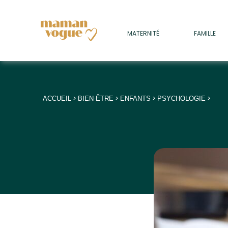
+
MATERNITÉ
FAMILLE
ADULTES
+
• SOMMEIL
+
• MÉDECINE DOUCE
>
>
>
>
ACCUEIL
BIEN-ÊTRE
ENFANTS
PSYCHOLOGIE
+
• PSYCHOLOGIE
+