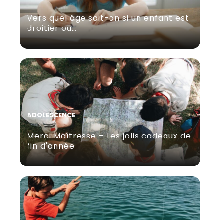
Vers quel âge sait-on si un enfant est
droitier ou…
ADOLESCENCE
Merci Maîtresse – Les jolis cadeaux de
fin d'année