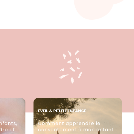
EVEIL & PETITE ENFANCE
nfants,
Comment apprendre le
re et
consentement à mon enfant