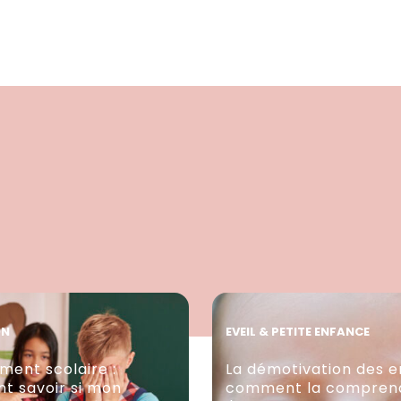
ON
EVEIL & PETITE ENFANCE
ment scolaire :
La démotivation des e
 savoir si mon
comment la comprend