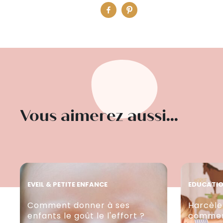
Vous aimerez aussi...
EVEIL & PETITE ENFANCE
EDUCATI
Comment donner à ses
Harcèle
enfants le goût le l'effort ?
comment