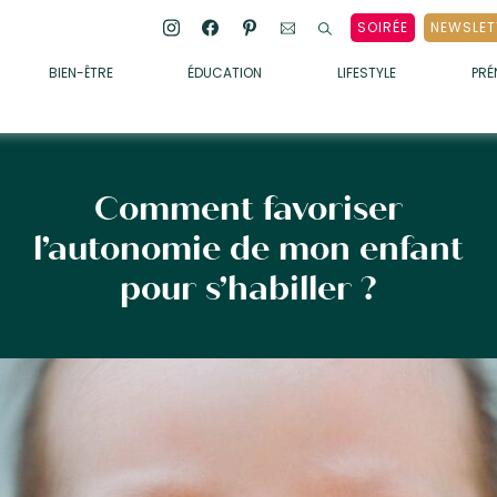
SOIRÉE
NEWSLET
BIEN-ÊTRE
ÉDUCATION
LIFESTYLE
PR
ENFANTS
• ALIMENTATION
• SOMMEIL
Comment favoriser
• MÉDECINE DOUCE
l’autonomie de mon enfant
• PSYCHOLOGIE
pour s’habiller ?
• SOINS