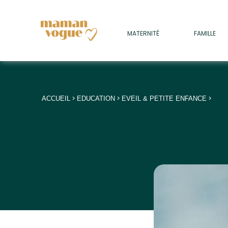
+
MATERNITÉ
FAMILLE
ADULTES
+
• SOMMEIL
+
• MÉDECINE DOUCE
>
>
>
ACCUEIL
EDUCATION
EVEIL & PETITE ENFANCE
+
• PSYCHOLOGIE
+