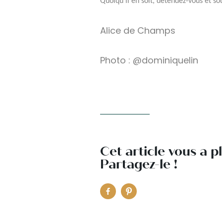
Quoiqu’il en soit, détendez-vous et so
Alice de Champs
Photo : @dominiquelin
Cet article vous a p
Partagez-le !