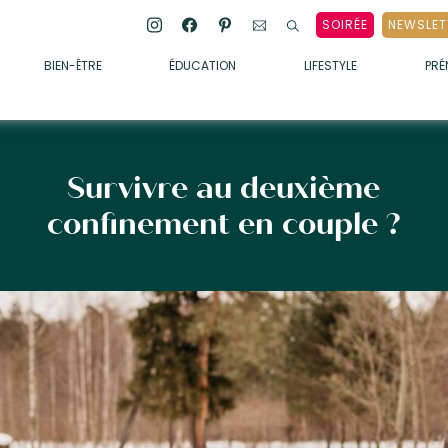
SOIRÉE
NEWSLET
BIEN-ÊTRE
ÉDUCATION
LIFESTYLE
PR
ENFANTS
• ALIMENTATION
• SOMMEIL
Survivre au deuxième
• MÉDECINE DOUCE
confinement en couple ?
• PSYCHOLOGIE
• SOINS