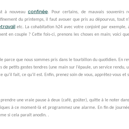
confinée
est à nouveau
. Pour certains, de mauvais souvenirs re
finement du printemps, il faut avouer que pris au dépourvus, tout n’
étravail
etc. La cohabitation h24 avec votre conjoint par exemple, a
nt en couple ? Cette fois-ci, prenons les choses en main; voici q
ple parce que nous sommes pris dans le tourbillon du quotidien. En re
rs de petits gestes tendres (une main sur l’épaule, un service rendu, u
e qu’il fait, ce qu’il est. Enfin, prenez soin de vous, apprêtez-vous 
à prendre une vraie pause à deux (café, goûter), quitte à le noter da
niques à ce moment-là et programmez une alarme. En fin de journé
me si cela paraît anodin. .