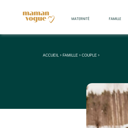
+
MATERNITÉ
FAMILLE
ADULTES
+
• SOMMEIL
+
• MÉDECINE DOUCE
>
>
>
ACCUEIL
FAMILLE
COUPLE
+
• PSYCHOLOGIE
+