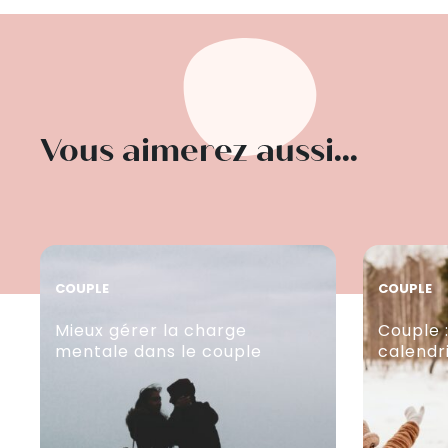
Vous aimerez aussi...
COUPLE
COUPLE
Mieux gérer la charge
Couple :
mentale dans le couple
calendr