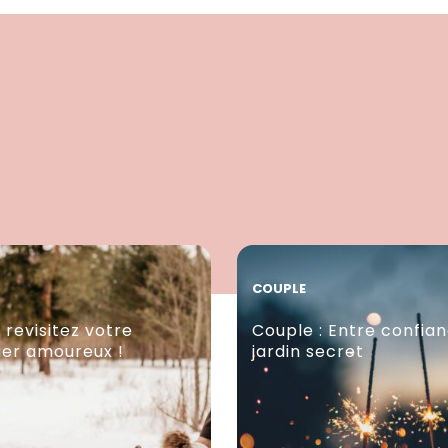
COUPLE
 revisitez votre
Couple : Entre confia
ier amoureux !
jardin secret