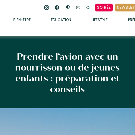
SOIRÉE
NEWSLET
BIEN-ÊTRE
ÉDUCATION
LIFESTYLE
PR
ENFANTS
• ALIMENTATION
• SOMMEIL
Prendre l’avion avec un
• MÉDECINE DOUCE
nourrisson ou de jeunes
• PSYCHOLOGIE
enfants : préparation et
• SOINS
conseils