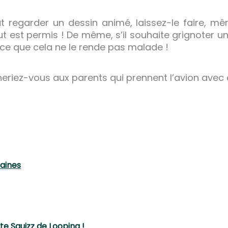
eut regarder un dessin animé, laissez-le faire, mê
ut est permis ! De même, s’il souhaite grignoter u
er à ce que cela ne le rende pas malade !
neriez-vous aux parents qui prennent l’avion avec 
maines
te Squizz de Looping !