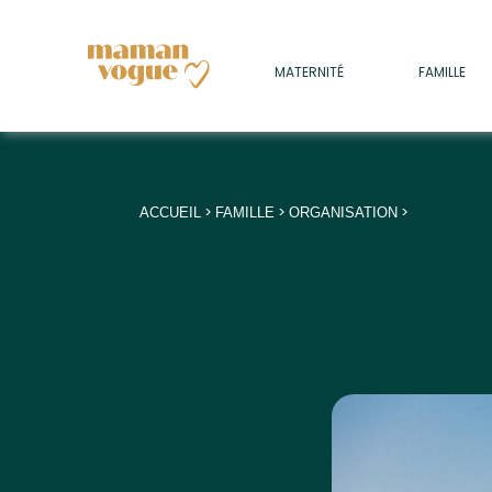
+
MATERNITÉ
FAMILLE
ADULTES
+
• SOMMEIL
+
• MÉDECINE DOUCE
>
>
>
ACCUEIL
FAMILLE
ORGANISATION
+
• PSYCHOLOGIE
+