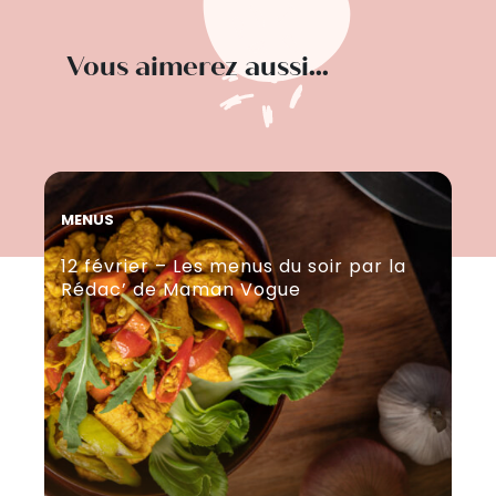
Vous aimerez aussi...
MENUS
GR
12 février – Les menus du soir par la
Le
Rédac’ de Maman Vogue
au