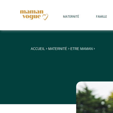
+
MATERNITÉ
FAMILLE
ADULTES
+
• SOMMEIL
+
• MÉDECINE DOUCE
>
>
>
ACCUEIL
MATERNITÉ
ETRE MAMAN
+
• PSYCHOLOGIE
+