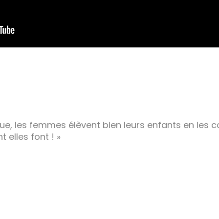
que, les femmes élèvent bien leurs enfants en les co
 elles font ! »