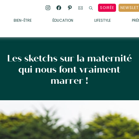
SOIRÉE
NEWSLET
BIEN-ÊTRE
ÉDUCATION
LIFESTYLE
PR
ENFANTS
• ALIMENTATION
• SOMMEIL
Les sketchs sur la maternité
• MÉDECINE DOUCE
qui nous font vraiment
• PSYCHOLOGIE
marrer !
• SOINS