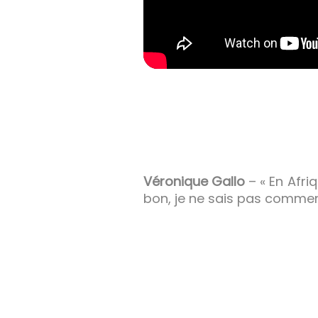
Véronique Gallo
– « En Afri
bon, je ne sais pas comment