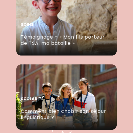
SOINS
Témoignage – « Mon fils porteur
de TSA, ma bataille »
SCOLARITÉ
Comment bien choisir son séjour
linguistique ?