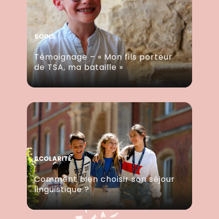
SOINS
Témoignage – « Mon fils porteur
de TSA, ma bataille »
SCOLARITÉ
Comment bien choisir son séjour
linguistique ?