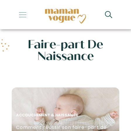
+
+
Faire-part De
+
Naissance
+
+
ACCOUCHEMENT & NAISSANCE
Comment réussir son faire-part de