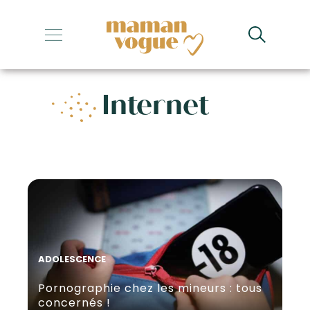
+
+
Internet
+
+
+
ADOLESCENCE
Pornographie chez les mineurs : tous
concernés !