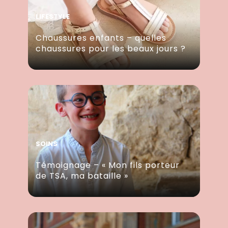
LIFESTYLE
Chaussures enfants – quelles
chaussures pour les beaux jours ?
SOINS
Témoignage – « Mon fils porteur
de TSA, ma bataille »