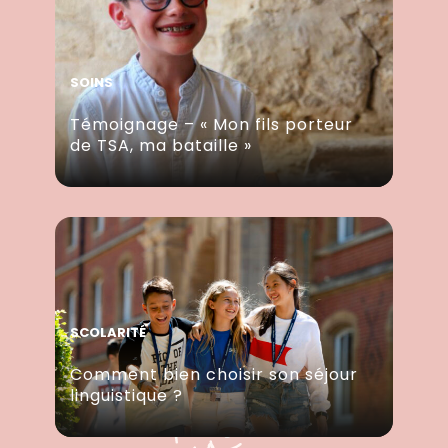
SOINS
Témoignage – « Mon fils porteur
de TSA, ma bataille »
SCOLARITÉ
Comment bien choisir son séjour
linguistique ?