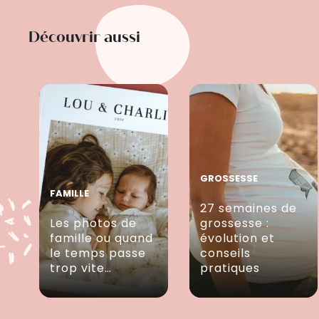
Découvrir aussi
GROSSESSE
FAMILLE
27 semaines de
Les photos de
grossesse :
famille ou quand
évolution et
le temps passe
conseils
trop vite…
pratiques