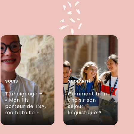
SOINS
SCOLARITÉ
Témoignage –
Comment bien
« Mon fils
choisir son
porteur de TSA,
séjour
ma bataille »
linguistique ?