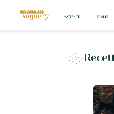
+
MATERNITÉ
FAMILLE
ADULTES
+
• SOMMEIL
+
• MÉDECINE DOUCE
+
Recet
• PSYCHOLOGIE
+