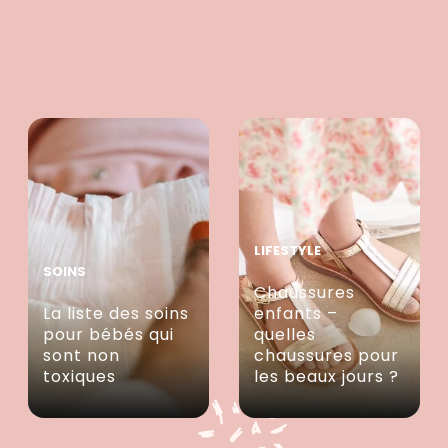
LIFESTYLE
SOINS
Chaussures
La liste des soins
enfants –
pour bébés qui
quelles
sont non
chaussures pour
toxiques
les beaux jours ?