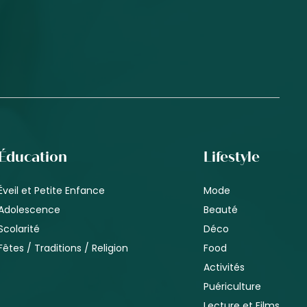
Éducation
Lifestyle
Éveil et Petite Enfance
Mode
Adolescence
Beauté
Scolarité
Déco
Fêtes / Traditions / Religion
Food
Activités
Puériculture
Lecture et Films