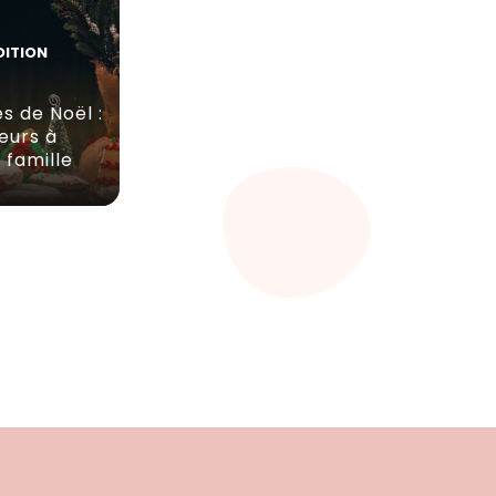
DITION
s de Noël :
eurs à
 famille