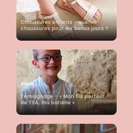
LIFESTYLE
Chaussures enfants – quelles
chaussures pour les beaux jours ?
SOINS
Témoignage – « Mon fils porteur
de TSA, ma bataille »