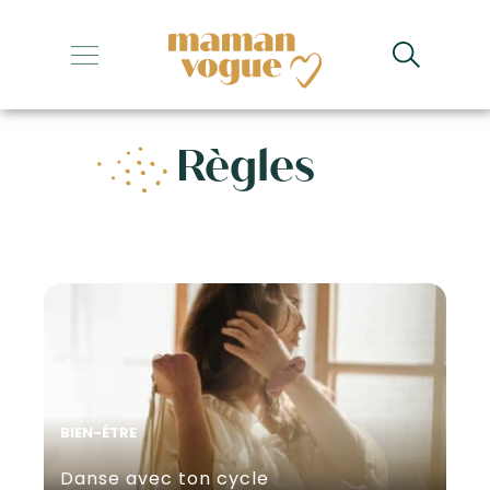
+
+
Règles
+
+
+
BIEN-ÊTRE
Danse avec ton cycle