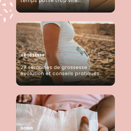
temps passe trop vite…
GROSSESSE
27 semaines de grossesse :
évolution et conseils pratiques
SOINS