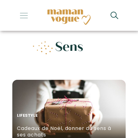
+
+
Sens
+
+
+
LIFESTYLE
Cadeaux de Noël, donner du sens à
ses achats