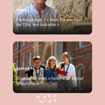
SOINS
Témoignage – « Mon fils porteur
de TSA, ma bataille »
SCOLARITÉ
Comment bien choisir son séjour
linguistique ?