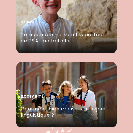
SOINS
Témoignage – « Mon fils porteur
de TSA, ma bataille »
SCOLARITÉ
Comment bien choisir son séjour
linguistique ?