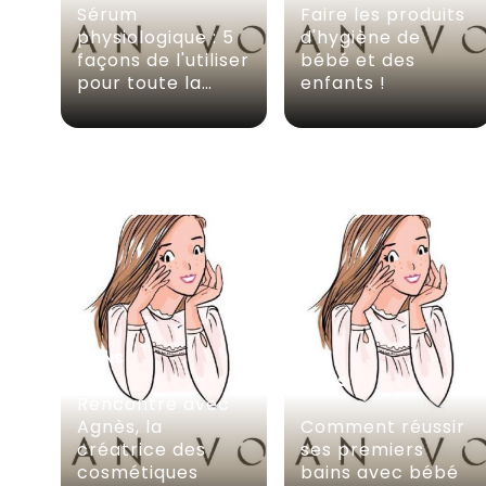
Sérum
Faire les produits
physiologique : 5
d'hygiène de
façons de l'utiliser
bébé et des
pour toute la…
enfants !
SOINS
SOINS
Rencontre avec
Agnès, la
Comment réussir
créatrice des
ses premiers
cosmétiques
bains avec bébé