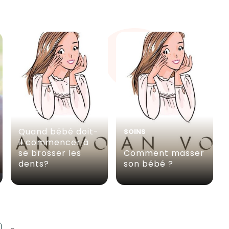
SOINS
Quand bébé doit-
SOINS
il commencer à
se brosser les
Comment masser
dents?
son bébé ?