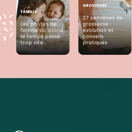
GROSSESSE
FAMILLE
27 semaines de
Les photos de
grossesse :
famille ou quand
évolution et
le temps passe
conseils
trop vite…
pratiques