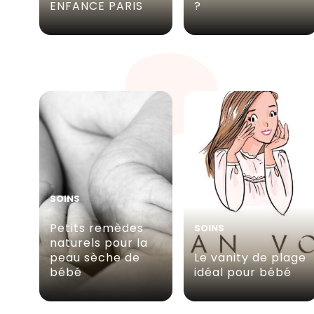
ENFANCE PARIS
?
SOINS
Petits remèdes
SOINS
naturels pour la
peau sèche de
Le vanity de plage
bébé
idéal pour bébé