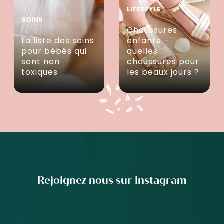
LIFESTYLE
SOINS
Chaussures
La liste des soins
enfants –
pour bébés qui
quelles
sont non
chaussures pour
toxiques
les beaux jours ?
Rejoignez nous sur Instagram