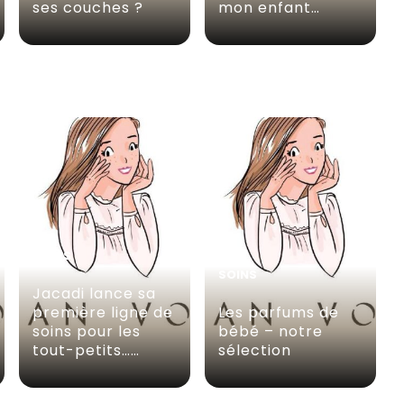
ses couches ?
mon enfant…
SOINS
SOINS
Jacadi lance sa
première ligne de
Les parfums de
soins pour les
bébé – notre
tout-petits……
sélection