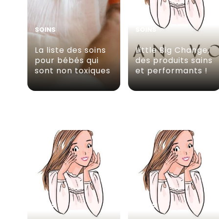
SOINS
SOINS
La liste des soins
Little Big Change,
pour bébés qui
des produits sains
sont non toxiques
et performants !
SOINS
SOINS