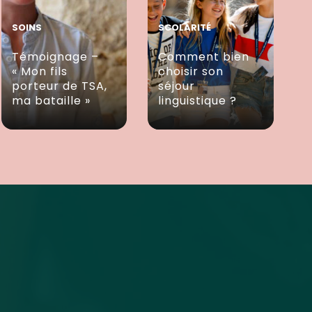
SOINS
SCOLARITÉ
Témoignage –
Comment bien
« Mon fils
choisir son
porteur de TSA,
séjour
ma bataille »
linguistique ?