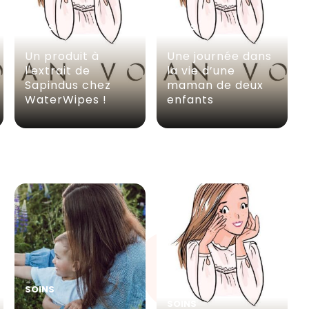
SOINS
SOINS
Un produit à
Une journée dans
l'extrait de
la vie d’une
Sapindus chez
maman de deux
WaterWipes !
enfants
SOINS
SOINS