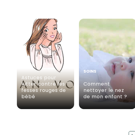
SOINS
SOINS
Astuces pour
lutter contre les
Comment
fesses rouges de
nettoyer le nez
bébé
de mon enfant ?