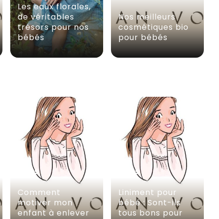
Les eaux florales,
de véritables
Nos meilleurs
trésors pour nos
cosmétiques bio
bébés
pour bébés
SOINS
SOINS
Comment
Liniment pour
motiver mon
bébé : Sont-ils
enfant à enlever
tous bons pour