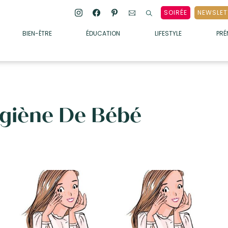
SOIRÉE
NEWSLET
BIEN-ÊTRE
ÉDUCATION
LIFESTYLE
PR
ENFANTS
• ALIMENTATION
• SOMMEIL
Hygiène De Bébé
• MÉDECINE DOUCE
• PSYCHOLOGIE
• SOINS