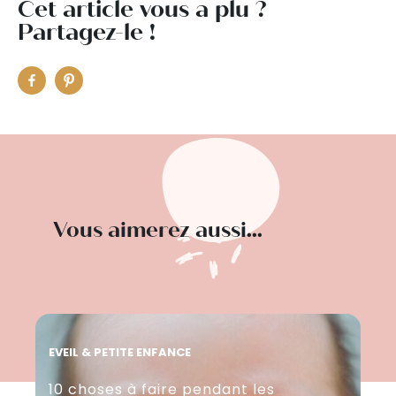
Cet article vous a plu ?
Partagez-le !
Vous aimerez aussi...
EVEIL & PETITE ENFANCE
EVE
10 choses à faire pendant les
En