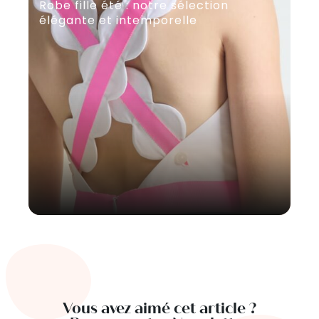
Robe fille été : notre sélection
El
élégante et intemporelle
im
Vous avez aimé cet article ?