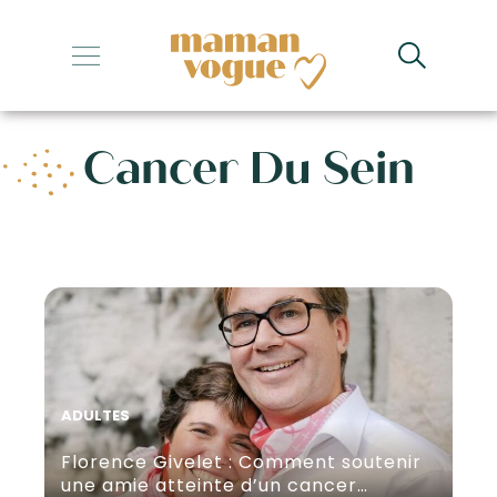
+
+
Cancer Du Sein
+
+
+
ADULTES
Florence Givelet : Comment soutenir
une amie atteinte d’un cancer…