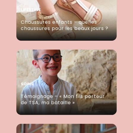
LIFESTYLE
Chaussures enfants – quelles
chaussures pour les beaux jours ?
SOINS
Témoignage – « Mon fils porteur
de TSA, ma bataille »