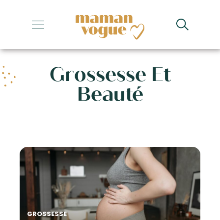
+
+
Grossesse Et
+
Beauté
+
+
GROSSESSE