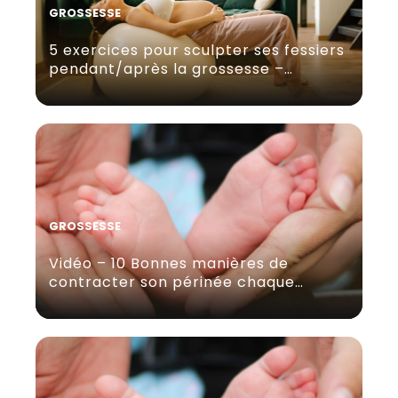
GROSSESSE
5 exercices pour sculpter ses fessiers
pendant/après la grossesse –…
GROSSESSE
Vidéo – 10 Bonnes manières de
contracter son périnée chaque…