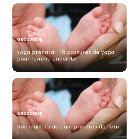
GROSSESSE
Yoga prénatal : 10 postures de yoga
pour femme enceinte
GROSSESSE
Nos maillots de bain préférés de l'été
!