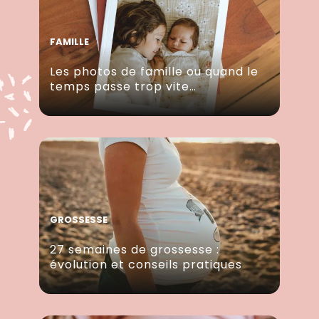
FAMILLE
Les photos de famille ou quand le
temps passe trop vite…
GROSSESSE
27 semaines de grossesse :
évolution et conseils pratiques