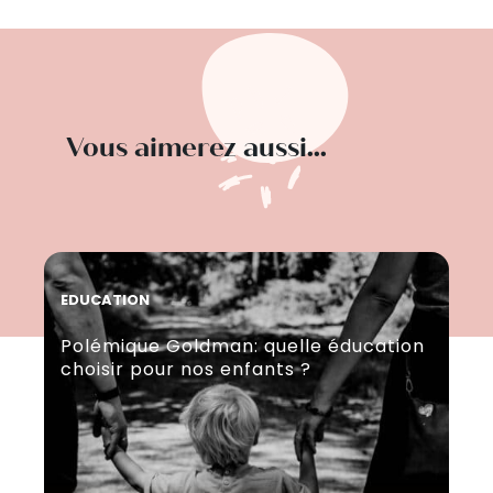
Vous aimerez aussi...
EDUCATION
EVE
Polémique Goldman: quelle éducation
Fo
choisir pour nos enfants ?
ch