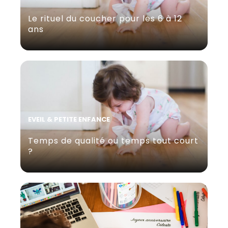
Le rituel du coucher pour les 6 à 12
ans
EVEIL & PETITE ENFANCE
Temps de qualité ou temps tout court
?