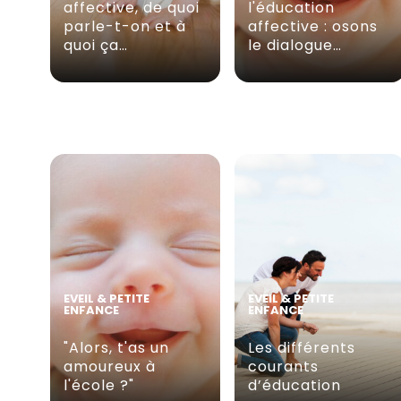
affective, de quoi
l'éducation
parle-t-on et à
affective : osons
quoi ça…
le dialogue…
EVEIL & PETITE
EVEIL & PETITE
ENFANCE
ENFANCE
"Alors, t'as un
Les différents
amoureux à
courants
l'école ?"
d’éducation