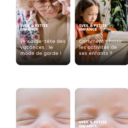
EVEIL & PETITE
EVEIL & PETITE
ENFANCE
ENFANCE
Le casse-tête des
Comment choisir
vacances : le
les activités de
mode de garde !
ses enfants ?
EVEIL & PETITE
ENFANCE