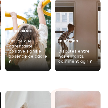
ADOLESCENCE
Est-ce que
EDUCATION
parentalité
positive signifie
Disputes entre
absence de cadre
nos enfants,
?
comment agir ?