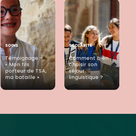
SOINS
SCOLARITÉ
Témoignage –
Comment bien
« Mon fils
choisir son
porteur de TSA,
séjour
ma bataille »
linguistique ?