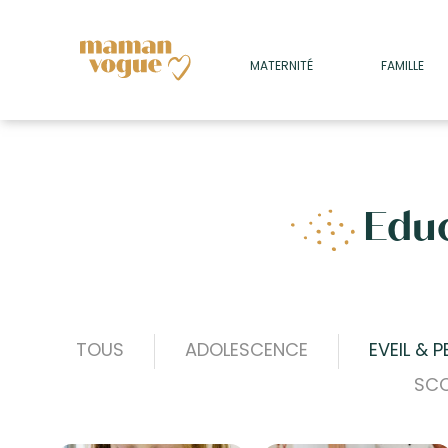
+
MATERNITÉ
FAMILLE
ADULTES
+
• SOMMEIL
+
• MÉDECINE DOUCE
+
Edu
• PSYCHOLOGIE
+
TOUS
ADOLESCENCE
EVEIL & 
SCO