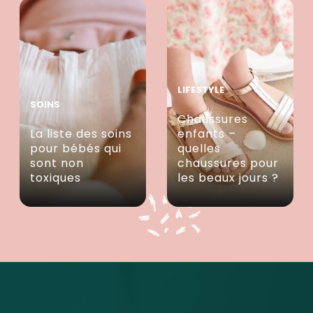
LIFESTYLE
SOINS
Chaussures
La liste des soins
enfants –
pour bébés qui
quelles
sont non
chaussures pour
toxiques
les beaux jours ?