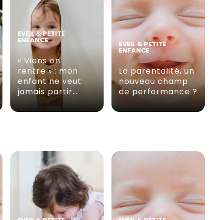
EVEIL & PETITE
ENFANCE
EVEIL & PETITE
ENFANCE
« Viens on
rentre » : mon
La parentalité, un
enfant ne veut
nouveau champ
jamais partir…
de performance ?