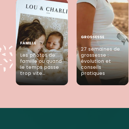
GROSSESSE
FAMILLE
27 semaines de
Les photos de
grossesse :
famille ou quand
évolution et
le temps passe
conseils
trop vite…
pratiques