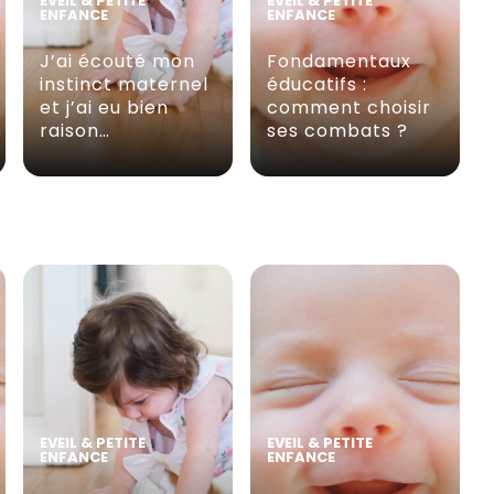
EVEIL & PETITE
EVEIL & PETITE
ENFANCE
ENFANCE
J’ai écouté mon
Fondamentaux
instinct maternel
éducatifs :
et j’ai eu bien
comment choisir
raison…
ses combats ?
EVEIL & PETITE
EVEIL & PETITE
ENFANCE
ENFANCE