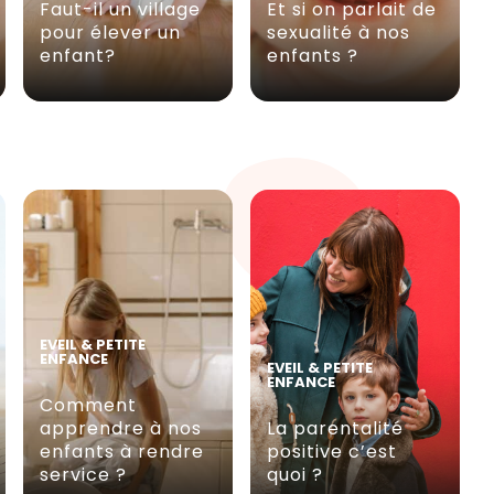
Faut-il un village
Et si on parlait de
pour élever un
sexualité à nos
enfant?
enfants ?
EVEIL & PETITE
ENFANCE
EVEIL & PETITE
ENFANCE
Comment
apprendre à nos
La parentalité
enfants à rendre
positive c’est
service ?
quoi ?