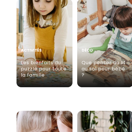
ACTIVITÉS
DÉCO
Les bienfaits du
Que penser du lit
puzzle pour toute
au sol pour bébé
la famille
?