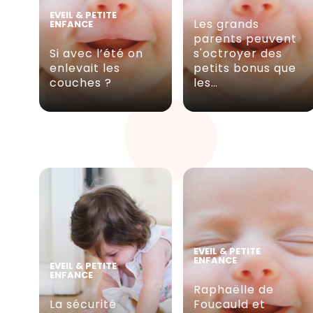
EVEIL & PETITE
Les grands
ENFANCE
parents peuvent
Si avec l’été on
s'octroyer des
enlevait les
petits bonus que
couches ?
les…
EVEIL & PETITE
ENFANCE
EVEIL & PETITE
ENFANCE
Raphaëlle de
La sécurité
Foucauld et