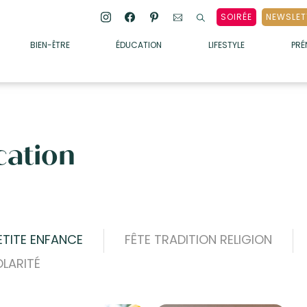
SOIRÉE
NEWSLET
BIEN-ÊTRE
ÉDUCATION
LIFESTYLE
PR
ENFANTS
• ALIMENTATION
• SOMMEIL
cation
• MÉDECINE DOUCE
• PSYCHOLOGIE
• SOINS
PETITE ENFANCE
FÊTE TRADITION RELIGION
LARITÉ