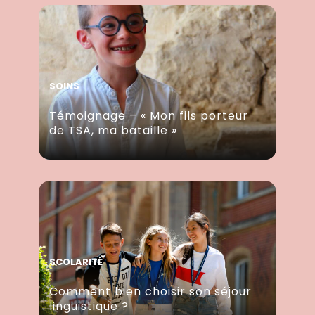
SOINS
Témoignage – « Mon fils porteur
de TSA, ma bataille »
SCOLARITÉ
Comment bien choisir son séjour
linguistique ?