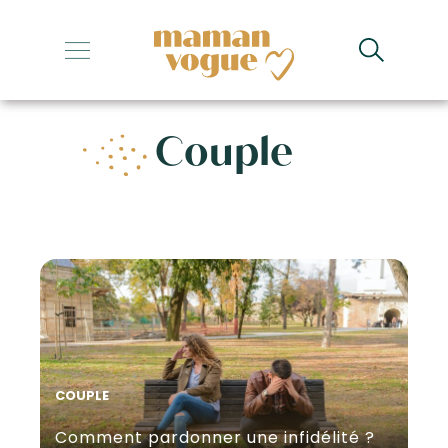
+
+
Couple
+
+
+
COUPLE
Comment pardonner une infidélité ?