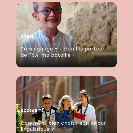
SOINS
Témoignage – « Mon fils porteur
de TSA, ma bataille »
SCOLARITÉ
Comment bien choisir son séjour
linguistique ?