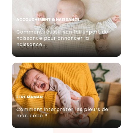
ACCOUCHEMENT & NAISSANCE
Comment réussir son faire-part de
naissance pour annoncer la
naissance…
ETRE MAMAN
Comment interpréter les pleurs de
mon bébé ?